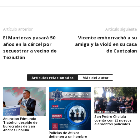
Artículo anterior
Artículo siguiente
El Mantecas pasará 50
Vicente emborrachó a su
años en la cárcel por
amiga y la violó en su casa
secuestrar a vecino de
de Cuetzalan
Teziutlán
Artículos relacionados
Más del autor
San Pedro Cholula
Anuncian Edmundo
cuenta con 23 nuevos
Tlatehui despido de
elementos policiales
burócratas de San
Andrés Cholula
Policías de Atlixco
detienen a un hombre