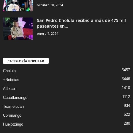
octubre 30, 2024
San Pedro Cholula recibió a más de 475 mil
paseantes en...
enero 7, 2024
CATEGORÍA POPULAR
5457
Cholula
3446
+Noticias
1410
Atlixco
1112
Cuautlancingo
934
Texmelucan
522
Coronango
280
Huejotzingo