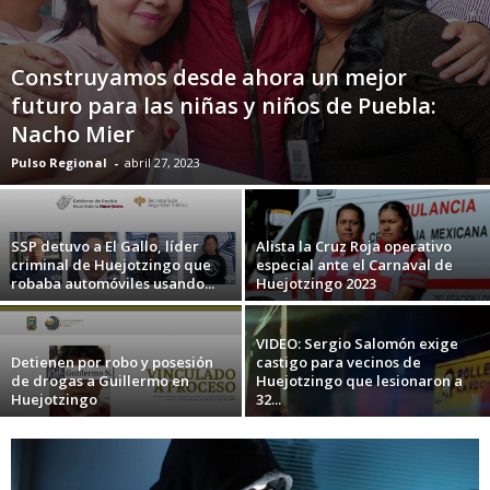
Construyamos desde ahora un mejor
futuro para las niñas y niños de Puebla:
Nacho Mier
Pulso Regional
-
abril 27, 2023
SSP detuvo a El Gallo, líder
Alista la Cruz Roja operativo
criminal de Huejotzingo que
especial ante el Carnaval de
robaba automóviles usando...
Huejotzingo 2023
VIDEO: Sergio Salomón exige
Detienen por robo y posesión
castigo para vecinos de
de drogas a Guillermo en
Huejotzingo que lesionaron a
Huejotzingo
32...