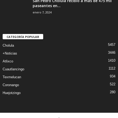
San Pedro Cholula recibió a más de 475 mil
paseantes en...
enero 7, 2024
CATEGORÍA POPULAR
5457
Cholula
3446
+Noticias
1410
Atlixco
1112
Cuautlancingo
934
Texmelucan
522
Coronango
280
Huejotzingo