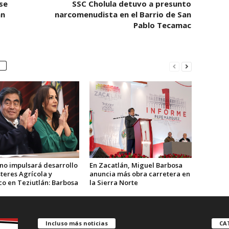
se
SSC Cholula detuvo a presunto
an
narcomenudista en el Barrio de San
Pablo Tecamac
no impulsará desarrollo
En Zacatlán, Miguel Barbosa
teres Agrícola y
anuncia más obra carretera en
co en Teziutlán: Barbosa
la Sierra Norte
Incluso más noticias
CA