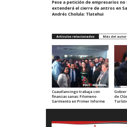
Pese a petición de empresarios no 
extenderá el cierre de antros en S
Andrés Cholula: Tlatehui
Artículos relacionados
Más del autor
Cuautlancingo trabaja con
Gobier
finanzas sanas: Filomeno
de Clús
Sarmiento en Primer Informe
Turísti