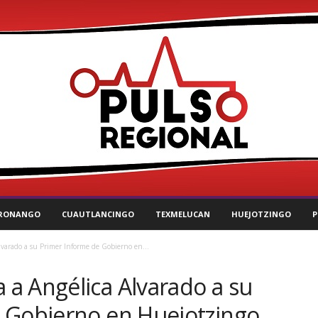
RONANGO
CUAUTLANCINGO
TEXMELUCAN
HUEJOTZINGO
P
varado a su Primer Informe de Gobierno en...
a Angélica Alvarado a su
 Gobierno en Huejotzingo