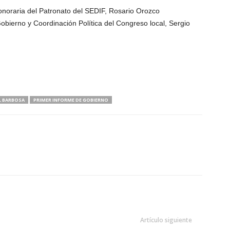
honoraria del Patronato del SEDIF, Rosario Orozco
Gobierno y Coordinación Política del Congreso local, Sergio
L BARBOSA
PRIMER INFORME DE GOBIERNO
Artículo siguiente