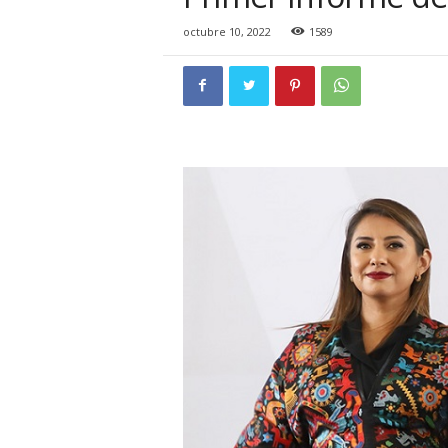
i
o
octubre 10, 2022
1589
n
a
l