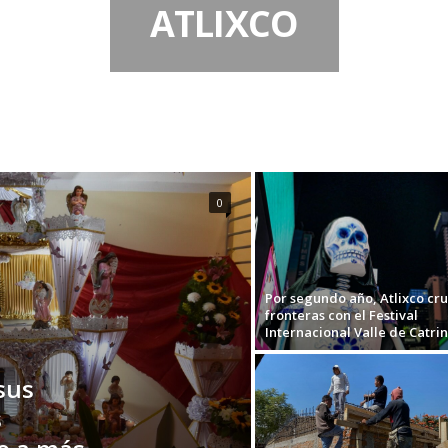
ATLIXCO
0
Por segundo año, Atlixco cr
fronteras con el Festival
Internacional Valle de Catri
sus
s