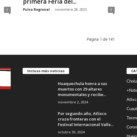
primera Feria del...
Pulso Regional
-
noviembre 28, 2023
0
0
Página 1 de 141
Incluso más noticias
CA
Cholu
Huaquechula honra a sus
muertos con 29 altares
+Noti
monumentales y recibe...
Atlixc
noviembre 2, 2024
Cuaut
Por segundo año, Atlixco
Texm
cruza fronteras con el
Festival Internacional Valle...
Coron
octubre 30, 2024
Huejo