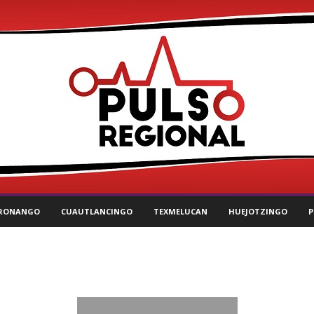
RONANGO
CUAUTLANCINGO
TEXMELUCAN
HUEJOTZINGO
P