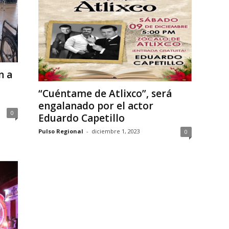
n a
“Cuéntame de Atlixco”, será
engalanado por el actor
0
Eduardo Capetillo
Pulso Regional
-
diciembre 1, 2023
0