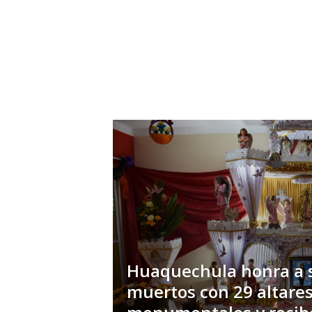
i
o
n
a
l
Huaquechula honra a 
muertos con 29 altare