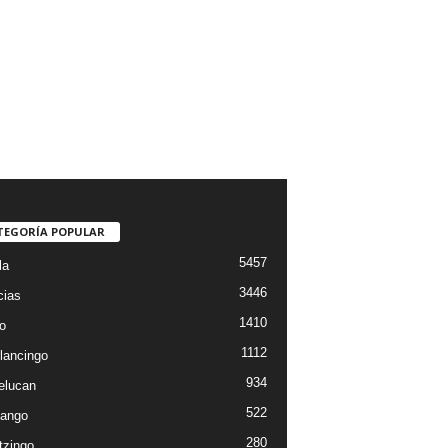
TEGORÍA POPULAR
5457
la
3446
cias
1410
o
1112
lancingo
934
elucan
522
ango
280
tzingo