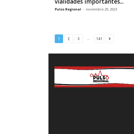
vialidades importantes...
Pulso Regional
-
noviembre 29, 2023
...
1
2
3
141