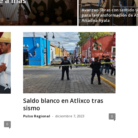
e a más
Avanzan obras con sentido s
para la transformación de At
Ariadna Ayala
Saldo blanco en Atlixco tras
sismo
Pulso Regional
-
diciembre 7, 2023
0
0