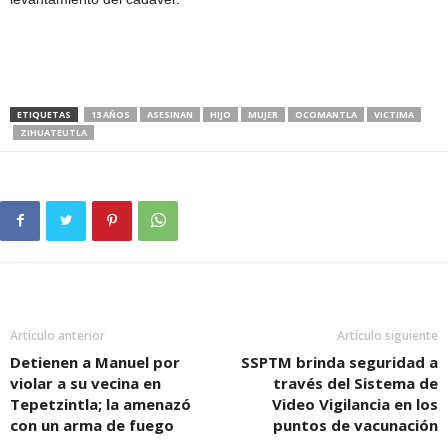
ETIQUETAS
13 AÑOS
ASESINAN
HIJO
MUJER
OCOMANTLA
VICTIMA
ZIHUATEUTLA
Artículo anterior
Artículo siguiente
Detienen a Manuel por
SSPTM brinda seguridad a
violar a su vecina en
través del Sistema de
Tepetzintla; la amenazó
Video Vigilancia en los
con un arma de fuego
puntos de vacunación