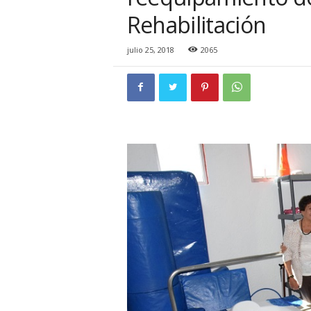
i
Rehabilitación
o
n
a
julio 25, 2018
2065
l