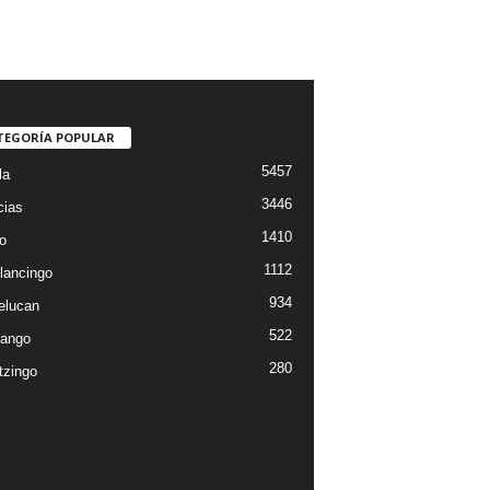
TEGORÍA POPULAR
5457
la
3446
cias
1410
o
1112
lancingo
934
elucan
522
ango
280
tzingo