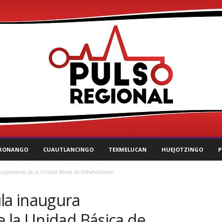
RONANGO
CUAUTLANCINGO
TEXMELUCAN
HUEJOTZINGO
P
uipamiento de la Unidad Básica de Rehabilitación
la inaugura
 la Unidad Básica de