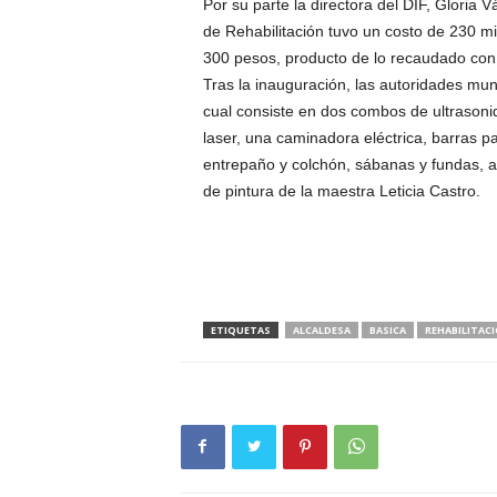
Por su parte la directora del DIF, Gloria
de Rehabilitación tuvo un costo de 230 mi
300 pesos, producto de lo recaudado con 
Tras la inauguración, las autoridades mun
cual consiste en dos combos de ultrasonid
laser, una caminadora eléctrica, barras p
entrepaño y colchón, sábanas y fundas, así
de pintura de la maestra Leticia Castro.
ETIQUETAS
ALCALDESA
BASICA
REHABILITAC