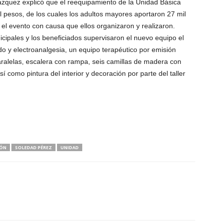
 Vázquez explicó que el reequipamiento de la Unidad Básica
l pesos, de los cuales los adultos mayores aportaron 27 mil
el evento con causa que ellos organizaron y realizaron.
icipales y los beneficiados supervisaron el nuevo equipo el
o y electroanalgesia, un equipo terapéutico por emisión
aralelas, escalera con rampa, seis camillas de madera con
 como pintura del interior y decoración por parte del taller
IÓN
SOLEDAD PÉREZ
UNIDAD