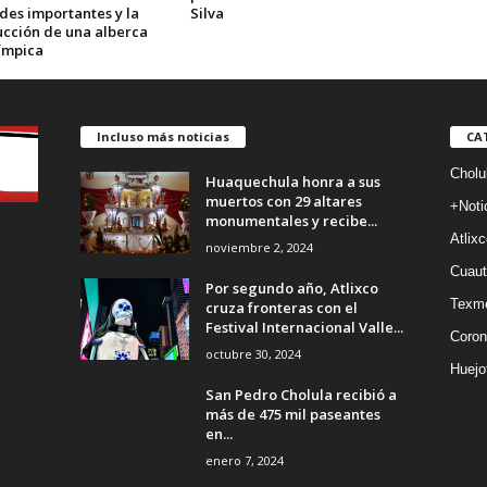
des importantes y la
Silva
ucción de una alberca
ímpica
Incluso más noticias
CA
Cholu
Huaquechula honra a sus
muertos con 29 altares
+Noti
monumentales y recibe...
Atlixc
noviembre 2, 2024
Cuaut
Por segundo año, Atlixco
Texm
cruza fronteras con el
Festival Internacional Valle...
Coron
octubre 30, 2024
Huejo
San Pedro Cholula recibió a
más de 475 mil paseantes
en...
enero 7, 2024