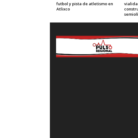
futbol y pista de atletismo en
vialida
Atlixco
constr
semiol