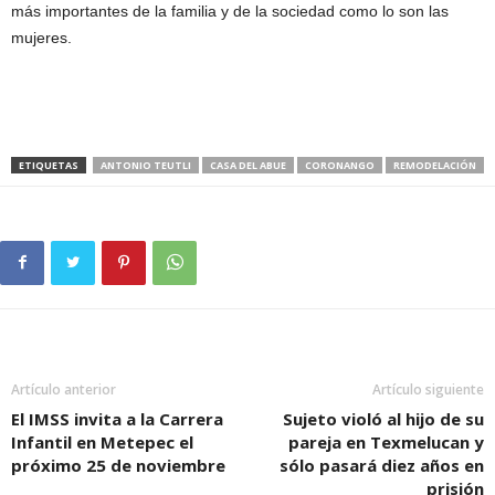
más importantes de la familia y de la sociedad como lo son las
mujeres.
ETIQUETAS
ANTONIO TEUTLI
CASA DEL ABUE
CORONANGO
REMODELACIÓN
Artículo anterior
Artículo siguiente
El IMSS invita a la Carrera
Sujeto violó al hijo de su
Infantil en Metepec el
pareja en Texmelucan y
próximo 25 de noviembre
sólo pasará diez años en
prisión