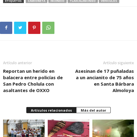
ETIQUETAS
CAMIONETA
INCENDIO
TLAXCALANCINGO
VEHÍCULOS
Artículo anterior
Artículo siguiente
Reportan un herido en
Asesinan de 17 puñaladas
balacera entre policías de
a un ancianito de 75 años
San Pedro Cholula con
en Santa Bárbara
asaltantes de OXXO
Almoloya
Artículos relacionados
Más del autor