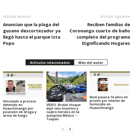
Artículo anterior
Artículo siguiente
Anuncian que la plaga del
Reciben familias de
gusano descortezador ya
Coronango cuarto de baño
llegó hasta el parque Izta
completo del programa
Popo
Dignificando Hogares
Artículos relacionados
Más del autor
Noel pasará 16 años en
prisión por intento de
Vinculado a proceso
homicidio en
detenido en
VIDEO: Brutal choque
Huauchinango
Huauchinango por
dejó seis muertos y
posesión de droga y
cuatro heridos en la
arma de fuego
autopista México –
Tuxpan