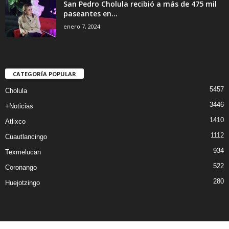
San Pedro Cholula recibió a más de 475 mil
paseantes en...
enero 7, 2024
CATEGORÍA POPULAR
5457
Cholula
3446
+Noticias
1410
Atlixco
1112
Cuautlancingo
934
Texmelucan
522
Coronango
280
Huejotzingo