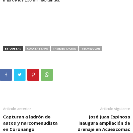
más de los 150 mil habitantes.
ETIQUETAS
CUARTA ETAPA
PAVIMENTACIÓN
TEXMELUCAN
Artículo anterior
Artículo siguiente
Capturan a ladrón de
José Juan Espinosa
autos y narcomenudista
inaugura ampliación de
en Coronango
drenaje en Acuexcomac