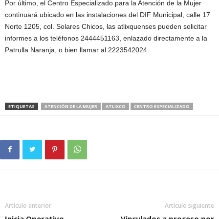
Por último, el Centro Especializado para la Atención de la Mujer
continuará ubicado en las instalaciones del DIF Municipal, calle 17
Norte 1205, col. Solares Chicos, las atlixquenses pueden solicitar
informes a los teléfonos 2444451163, enlazado directamente a la
Patrulla Naranja, o bien llamar al 2223542024.
ETIQUETAS
ATENCIÓN DE LA MUJER
ATLIXCO
CENTRO ESPECIALIZADO
Artículo anterior
Artículo siguiente
Inicia Operativo
Vinculados a proceso por