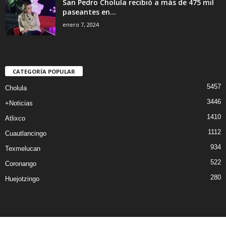
San Pedro Cholula recibió a más de 475 mil
paseantes en...
enero 7, 2024
CATEGORÍA POPULAR
5457
Cholula
3446
+Noticias
1410
Atlixco
1112
Cuautlancingo
934
Texmelucan
522
Coronango
280
Huejotzingo