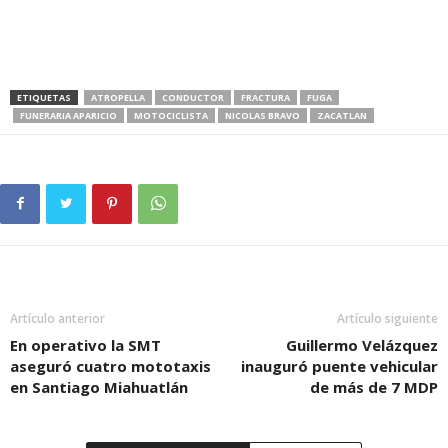
ETIQUETAS
ATROPELLA
CONDUCTOR
FRACTURA
FUGA
FUNERARIA APARICIO
MOTOCICLISTA
NICOLAS BRAVO
ZACATLAN
Artículo anterior
Artículo siguiente
En operativo la SMT
Guillermo Velázquez
aseguró cuatro mototaxis
inauguró puente vehicular
en Santiago Miahuatlán
de más de 7 MDP