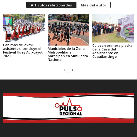
Artículos relacionados
Más del autor
Con más de 25 mil
Colocan primera piedra
asistentes, concluye el
Municipios de la Zona
de la Casa del
Festival Huey Atlixcáyotl
Metropolitana
Adolescente en
2023
participan en Simulacro
Cuautlancingo
Nacional