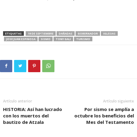
ETIQUETAS
19 DE SEPTIEMBRE
DAÑADAS
GOBERNADOR
IGLESIAS
JOSE JUAN ESPINOSA
SISMO
TONY GALI
TURISMO
Artículo anterior
Artículo siguiente
HISTORIA: Así han lucrado
Por sismo se amplía a
con los muertos del
octubre los beneficios del
bautizo de Atzala
Mes del Testamento