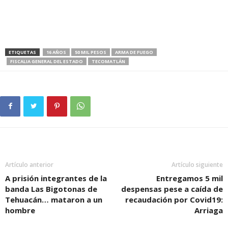
ETIQUETAS
16 AÑOS
50 MIL PESOS
ARMA DE FUEGO
FISCALIA GENERAL DEL ESTADO
TECOMATLÁN
Artículo anterior
Artículo siguiente
A prisión integrantes de la
Entregamos 5 mil
banda Las Bigotonas de
despensas pese a caída de
Tehuacán… mataron a un
recaudación por Covid19:
hombre
Arriaga