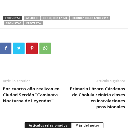
ETIQUETAS
ATLIXCO
CONSEJO ESTATAL
CRÓNICA DEL ESTADO 2017
CRONISTAS
PROTESTA
Artículo anterior
Artículo siguiente
Por cuarto año realizan en
Primaria Lázaro Cárdenas
Ciudad Serdán “Caminata
de Cholula reinicia clases
Nocturna de Leyendas”
en instalaciones
provisionales
Artículos relacionados
Más del autor