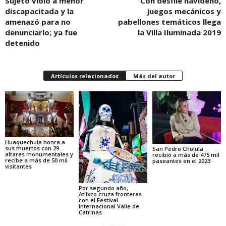
Sujeto violó a menor
Con desfile navideño,
discapacitada y la
juegos mecánicos y
amenazó para no
pabellones temáticos llega
denunciarlo; ya fue
la Villa Iluminada 2019
detenido
Artículos relacionados
Más del autor
Huaquechula honra a
sus muertos con 29
San Pedro Cholula
altares monumentales y
recibió a más de 475 mil
recibe a más de 50 mil
paseantes en el 2023
visitantes
Por segundo año,
Atlixco cruza fronteras
con el Festival
Internacional Valle de
Catrinas