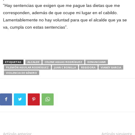
“Hay sentencias que exigen que me pague las dietas que me
corresponden, además de que ocupe mi lugar en el cabildo.
Lamentablemente no hay voluntad para que el alcalde que ya se
va, cumpla con estas sentencias”.
ETIQUETAS
ALCALDE
CELENE AGUAS RODRÍGUEZ
DENUNCIANR
FILEMÓN AGUILAR RODRÍGUEZ
JUAN C BONILLA
REGIDORA
VIANEY GARCIA
VIOLENCIA DE GÉNERO
Artículo anterior
Artículo siguiente