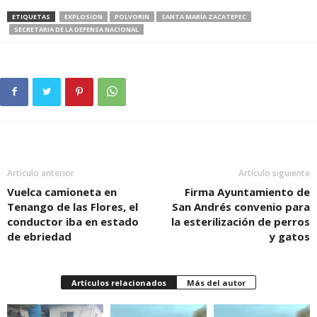
ETIQUETAS
EXPLOSION
POLVORIN
SANTA MARÍA ZACATEPEC
SECRETARIA DE LA DEFENSA NACIONAL
Artículo anterior
Artículo siguiente
Vuelca camioneta en
Firma Ayuntamiento de
Tenango de las Flores, el
San Andrés convenio para
conductor iba en estado
la esterilización de perros
de ebriedad
y gatos
Artículos relacionados
Más del autor