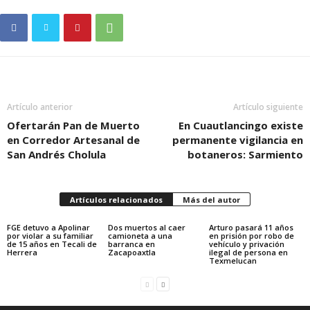
Artículo anterior
Artículo siguiente
Ofertarán Pan de Muerto
En Cuautlancingo existe
en Corredor Artesanal de
permanente vigilancia en
San Andrés Cholula
botaneros: Sarmiento
Artículos relacionados
Más del autor
FGE detuvo a Apolinar
Dos muertos al caer
Arturo pasará 11 años
por violar a su familiar
camioneta a una
en prisión por robo de
de 15 años en Tecali de
barranca en
vehículo y privación
Herrera
Zacapoaxtla
ilegal de persona en
Texmelucan