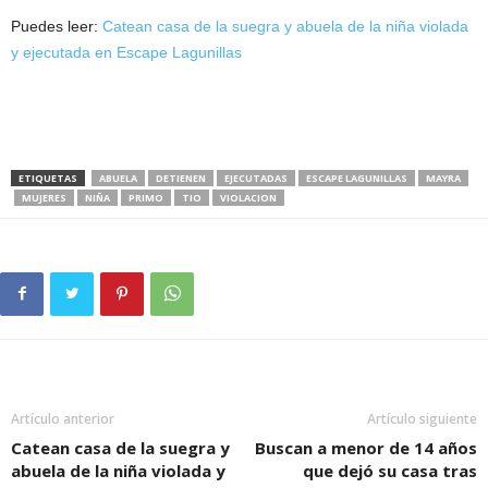
Puedes leer:
Catean casa de la suegra y abuela de la niña violada
y ejecutada en Escape Lagunillas
ETIQUETAS
ABUELA
DETIENEN
EJECUTADAS
ESCAPE LAGUNILLAS
MAYRA
MUJERES
NIÑA
PRIMO
TIO
VIOLACION
Artículo anterior
Artículo siguiente
Catean casa de la suegra y
Buscan a menor de 14 años
abuela de la niña violada y
que dejó su casa tras