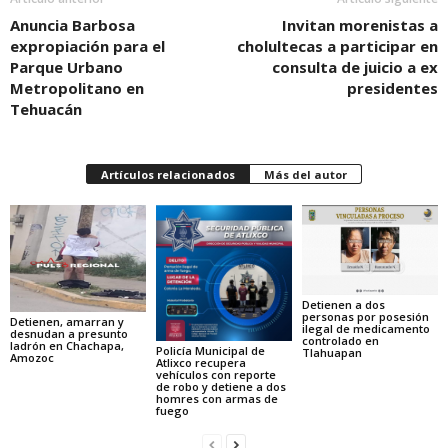
Anuncia Barbosa
Invitan morenistas a
expropiación para el
cholultecas a participar en
Parque Urbano
consulta de juicio a ex
Metropolitano en
presidentes
Tehuacán
Artículos relacionados
Más del autor
Detienen a dos
personas por posesión
Detienen, amarran y
ilegal de medicamento
desnudan a presunto
controlado en
ladrón en Chachapa,
Policía Municipal de
Tlahuapan
Amozoc
Atlixco recupera
vehículos con reporte
de robo y detiene a dos
homres con armas de
fuego