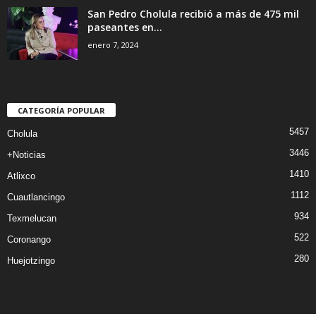
San Pedro Cholula recibió a más de 475 mil
paseantes en...
enero 7, 2024
CATEGORÍA POPULAR
5457
Cholula
3446
+Noticias
1410
Atlixco
1112
Cuautlancingo
934
Texmelucan
522
Coronango
280
Huejotzingo