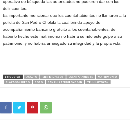
operativo de búsqueda las autoridades no pudieron dar con los
delincuentes.
Es importante mencionar que los cuentahabientes no llamaron a la
policía de San Pedro Cholula la cual brinda apoyo de
acompañamiento bancario gratuito a los cuentahabientes, de
haberlo hecho este matrimonio no habría sufrido este golpe a su
patrimonio, y no habría arriesgado su integridad y la propia vida.
ETIQUETAS
ASALTO
CIEN MIL PESOS
CUENTAHABIENTE
MATRIMONIO
PLAZA SAN DIEGO
ROBO
SAN LUIS TEHUILOYOCAN
TEHUILOYOCAN