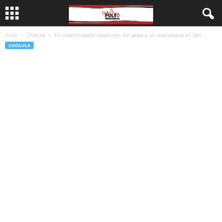
Inicio
Cholula
En violento asalto roban cien mil pesos a un matrimonio en San...
CHOLULA