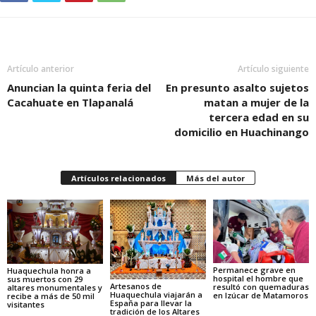
Artículo anterior
Artículo siguiente
Anuncian la quinta feria del
En presunto asalto sujetos
Cacahuate en Tlapanalá
matan a mujer de la
tercera edad en su
domicilio en Huachinango
Artículos relacionados
Más del autor
Permanece grave en
Huaquechula honra a
hospital el hombre que
sus muertos con 29
Artesanos de
resultó con quemaduras
altares monumentales y
Huaquechula viajarán a
en Izúcar de Matamoros
recibe a más de 50 mil
España para llevar la
visitantes
tradición de los Altares