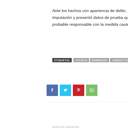
Ante los hechos con apariencia de delito, 
imputación y presentó datos de prueba que
probable responsable con la medida cautela
ETIQUETAS
ATLIXCO
BORRACHO
CONDUCTO
Artículo anterior