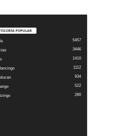
TEGORÍA POPULAR
5457
la
3446
cias
1410
o
1112
lancingo
934
elucan
522
ango
280
tzingo