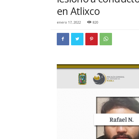
i
en Atlixco
o
n
a
enero 17, 2022
820
l