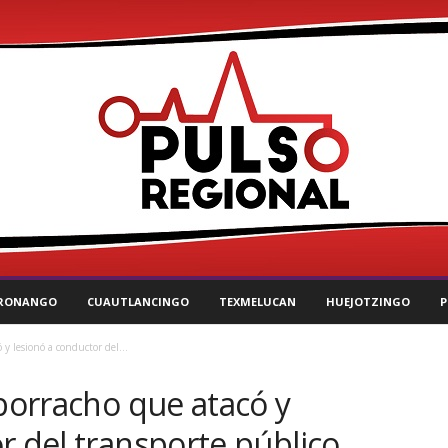
RONANGO
CUAUTLANCINGO
TEXMELUCAN
HUEJOTZINGO
P
 y lesionó a conductor del...
 borracho que atacó y
r del transporte público