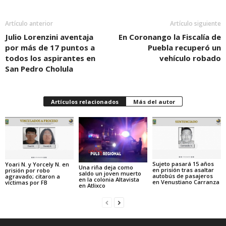
Artículo anterior
Artículo siguiente
Julio Lorenzini aventaja
En Coronango la Fiscalía de
por más de 17 puntos a
Puebla recuperó un
todos los aspirantes en
vehículo robado
San Pedro Cholula
Artículos relacionados
Más del autor
Sujeto pasará 15 años
Yoari N. y Yorcely N. en
Una riña deja como
en prisión tras asaltar
prisión por robo
saldo un joven muerto
autobús de pasajeros
agravado; citaron a
en la colonia Altavista
en Venustiano Carranza
víctimas por FB
en Atlixco