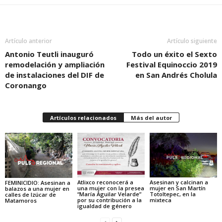
Artículo anterior
Artículo siguiente
Antonio Teutli inauguró
Todo un éxito el Sexto
remodelación y ampliación
Festival Equinoccio 2019
de instalaciones del DIF de
en San Andrés Cholula
Coronango
Artículos relacionados
Más del autor
Atlixco reconocerá a
Asesinan y calcinan a
FEMINICIDIO: Asesinan a
una mujer con la presea
mujer en San Martín
balazos a una mujer en
“María Aguilar Velarde”
Totoltepec, en la
calles de Izúcar de
por su contribución a la
mixteca
Matamoros
igualdad de género