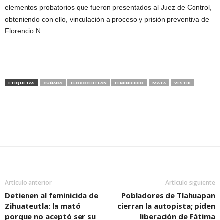
elementos probatorios que fueron presentados al Juez de Control,
obteniendo con ello, vinculación a proceso y prisión preventiva de
Florencio N.
ETIQUETAS
CUÑADA
ELOXOCHITLAN
FEMINICIDIO
MATA
VESTIR
Artículo anterior
Artículo siguiente
Detienen al feminicida de
Pobladores de Tlahuapan
Zihuateutla: la mató
cierran la autopista; piden
porque no aceptó ser su
liberación de Fátima