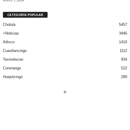
enero 7, 2024
CATEGORÍA POPULAR
Cholula
5457
+Noticias
3446
Atlixco
1410
Cuautlancingo
1112
Texmelucan
934
Coronango
522
Huejotzingo
280
©