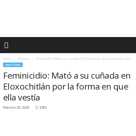
P
u
l
s
o
R
e
g
i
Inicio
+Noticias
Feminicidio: Mató a su cuñada en Eloxochitlán por la forma en que...
o
+NOTICIAS
n
Feminicidio: Mató a su cuñada en
a
l
Eloxochitlán por la forma en que
ella vestía
febrero 20, 2020
3285