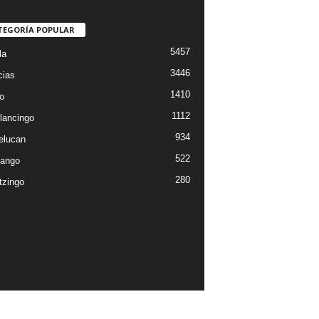
TEGORÍA POPULAR
5457
la
3446
cias
1410
o
1112
lancingo
934
elucan
522
ango
280
tzingo