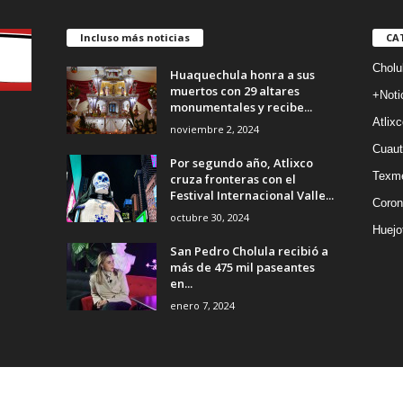
Incluso más noticias
CA
Cholu
Huaquechula honra a sus
muertos con 29 altares
+Noti
monumentales y recibe...
Atlixc
noviembre 2, 2024
Cuaut
Por segundo año, Atlixco
Texm
cruza fronteras con el
Festival Internacional Valle...
Coron
octubre 30, 2024
Huejo
San Pedro Cholula recibió a
más de 475 mil paseantes
en...
enero 7, 2024