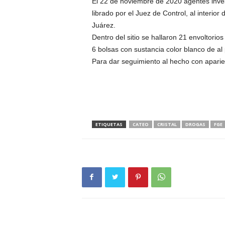
El 22 de noviembre de 2020 agentes inves
librado por el Juez de Control, al interior
Juárez.
Dentro del sitio se hallaron 21 envoltorio
6 bolsas con sustancia color blanco de al p
Para dar seguimiento al hecho con aparien
ETIQUETAS
CATEO
CRISTAL
DROGAS
FGE