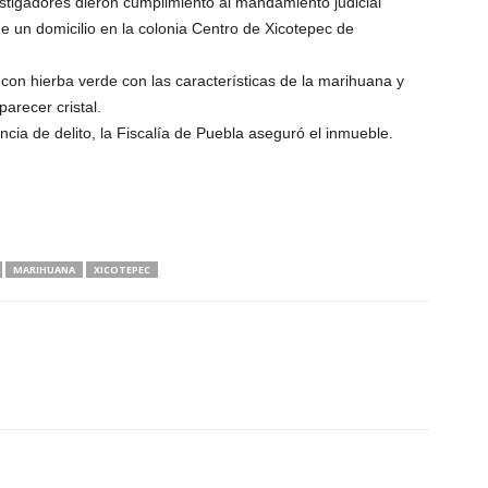
tigadores dieron cumplimiento al mandamiento judicial
 de un domicilio en la colonia Centro de Xicotepec de
s con hierba verde con las características de la marihuana y
arecer cristal.
cia de delito, la Fiscalía de Puebla aseguró el inmueble.
MARIHUANA
XICOTEPEC