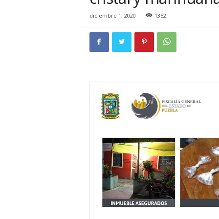
i
o
diciembre 1, 2020
1352
n
a
l