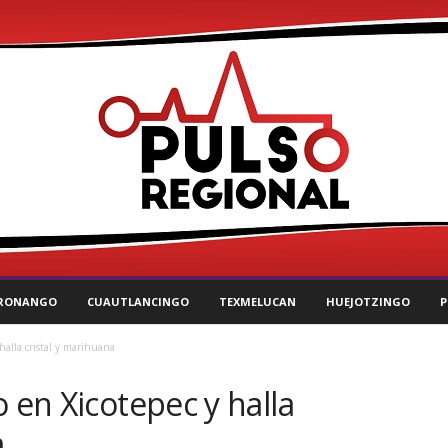
RONANGO
CUAUTLANCINGO
TEXMELUCAN
HUEJOTZINGO
P
halla cristal y marihuana
o en Xicotepec y halla
a