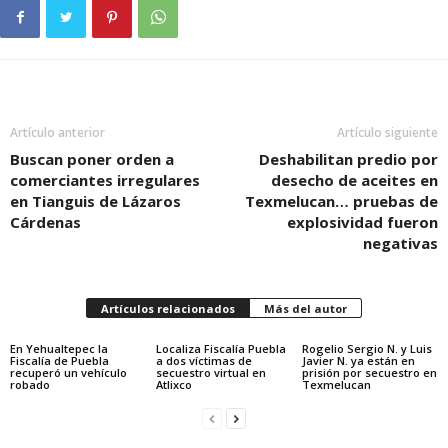
Artículo anterior
Artículo siguiente
Buscan poner orden a
Deshabilitan predio por
comerciantes irregulares
desecho de aceites en
en Tianguis de Lázaros
Texmelucan… pruebas de
Cárdenas
explosividad fueron
negativas
Artículos relacionados
Más del autor
En Yehualtepec la
Localiza Fiscalía Puebla
Rogelio Sergio N. y Luis
Fiscalía de Puebla
a dos víctimas de
Javier N. ya están en
recuperó un vehículo
secuestro virtual en
prisión por secuestro en
robado
Atlixco
Texmelucan