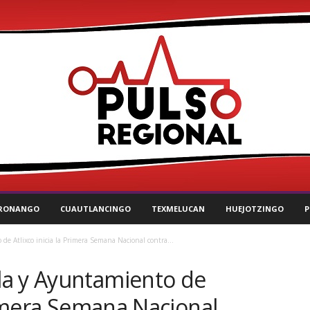
RONANGO
CUAUTLANCINGO
TEXMELUCAN
HUEJOTZINGO
P
e Atlixco inicia la Primera Semana Nacional contra...
la y Ayuntamiento de
Primera Semana Nacional