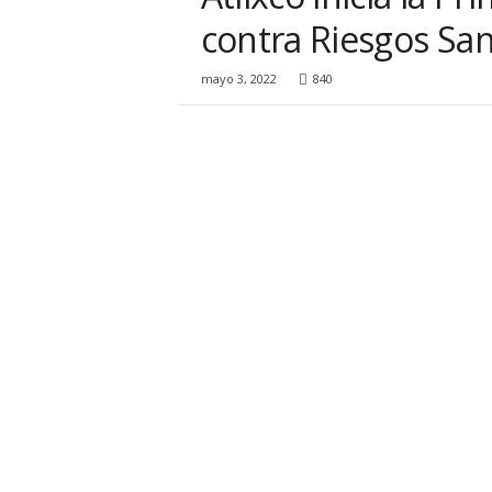
i
contra Riesgos San
o
n
a
mayo 3, 2022
840
l