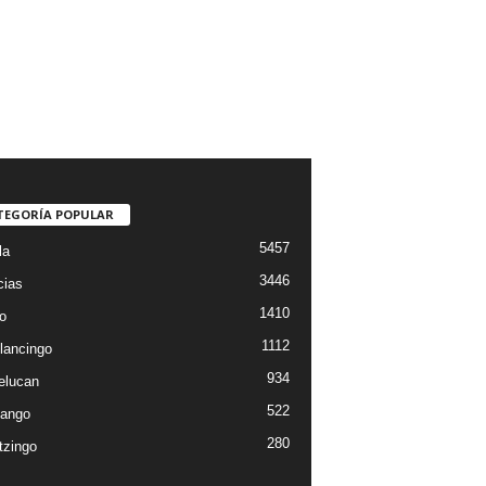
TEGORÍA POPULAR
5457
la
3446
cias
1410
o
1112
lancingo
934
elucan
522
ango
280
tzingo