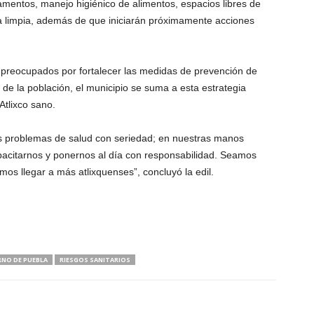
mentos, manejo higiénico de alimentos, espacios libres de
a limpia, además de que iniciarán próximamente acciones
 preocupados por fortalecer las medidas de prevención de
 la población, el municipio se suma a esta estrategia
Atlixco sano.
s problemas de salud con seriedad; en nuestras manos
acitarnos y ponernos al día con responsabilidad. Seamos
mos llegar a más atlixquenses”, concluyó la edil.
RNO DE PUEBLA
RIESGOS SANITARIOS