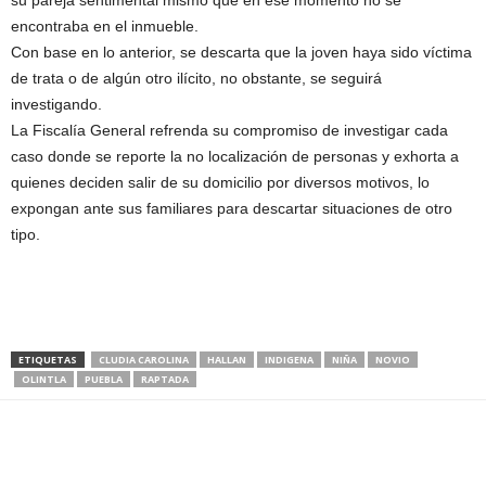
su pareja sentimental mismo que en ese momento no se
encontraba en el inmueble.
Con base en lo anterior, se descarta que la joven haya sido víctima
de trata o de algún otro ilícito, no obstante, se seguirá
investigando.
La Fiscalía General refrenda su compromiso de investigar cada
caso donde se reporte la no localización de personas y exhorta a
quienes deciden salir de su domicilio por diversos motivos, lo
expongan ante sus familiares para descartar situaciones de otro
tipo.
ETIQUETAS
CLUDIA CAROLINA
HALLAN
INDIGENA
NIÑA
NOVIO
OLINTLA
PUEBLA
RAPTADA