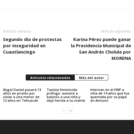
Artículo anterior
Artículo siguiente
Segundo día de protestas
Karina Pérez puede ganar
por inseguridad en
la Presidencia Municipal de
Cuautlancingo
San Andrés Cholula por
MORENA
Artículos relacionados
Más del autor
Ángel Daniel pasará 13
Taxista feminicida
Internan en el HNP a
años en prisión por
prófugo: asesinó a
niña de 14 años que fue
violar a una menor de
balazos a una niña y
quemada por su papá
12 años en Tehuacán
dejó herida a su mamá
en Amozoc