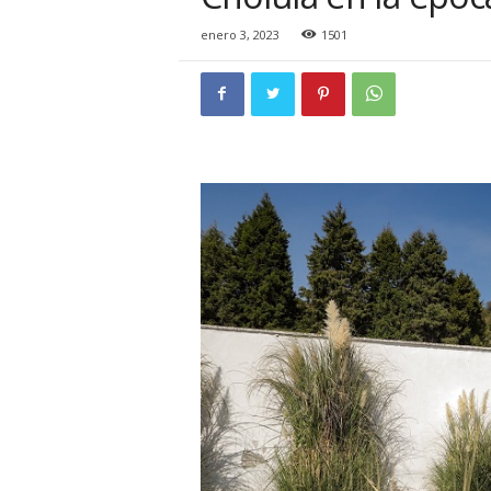
i
o
enero 3, 2023
1501
n
a
l