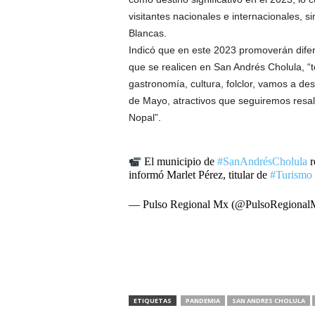
visitantes nacionales e internacionales, 
Blancas.
Indicó que en este 2023 promoverán difere
que se realicen en San Andrés Cholula, 
gastronomía, cultura, folclor, vamos a des
de Mayo, atractivos que seguiremos resal
Nopal”.
El municipio de
#SanAndrésCholula
r
informó Marlet Pérez, titular de
#Turismo
— Pulso Regional Mx (@PulsoRegiona
ETIQUETAS
PANDEMIA
SAN ANDRES CHOLULA