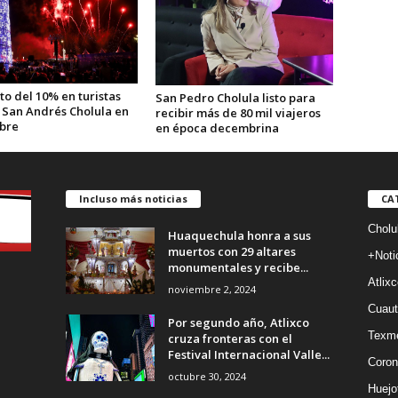
o del 10% en turistas
San Pedro Cholula listo para
 San Andrés Cholula en
recibir más de 80 mil viajeros
bre
en época decembrina
Incluso más noticias
CA
Cholu
Huaquechula honra a sus
muertos con 29 altares
+Noti
monumentales y recibe...
Atlixc
noviembre 2, 2024
Cuaut
Por segundo año, Atlixco
Texm
cruza fronteras con el
Festival Internacional Valle...
Coron
octubre 30, 2024
Huejo