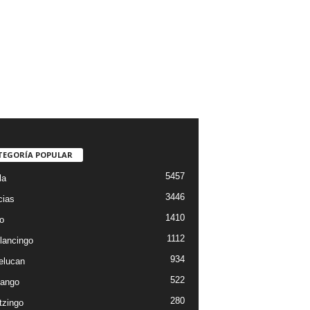
TEGORÍA POPULAR
5457
la
3446
cias
1410
o
1112
lancingo
934
elucan
522
ango
280
tzingo