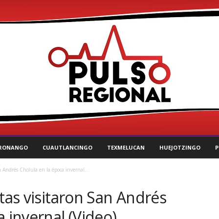
RONANGO
CUAUTLANCINGO
TEXMELUCAN
HUEJOTZINGO
P
n Andrés Cholula en la época invernal...
stas visitaron San Andrés
a invernal (Video)