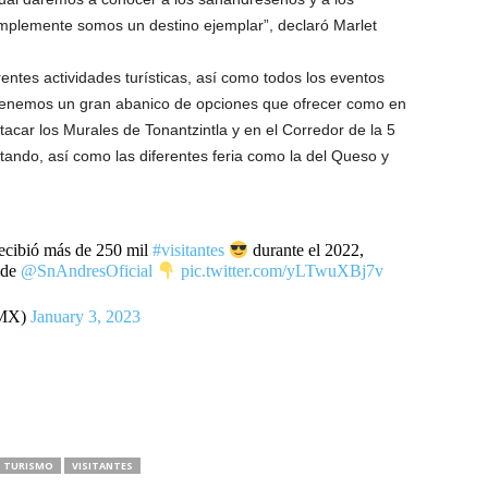
simplemente somos un destino ejemplar”, declaró Marlet
ntes actividades turísticas, así como todos los eventos
“tenemos un gran abanico de opciones que ofrecer como en
tacar los Murales de Tonantzintla y en el Corredor de la 5
tando, así como las diferentes feria como la del Queso y
ecibió más de 250 mil
#visitantes
durante el 2022,
de
@SnAndresOficial
pic.twitter.com/yLTwuXBj7v
lMX)
January 3, 2023
TURISMO
VISITANTES