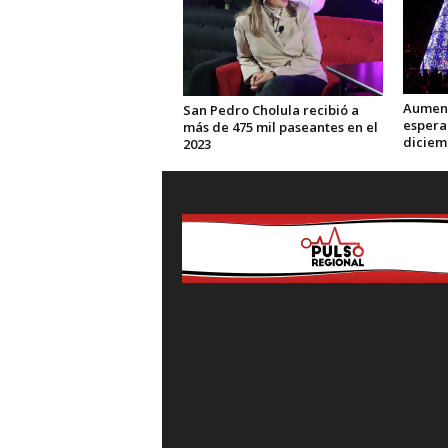
Aument
San Pedro Cholula recibió a
espera
más de 475 mil paseantes en el
diciem
2023