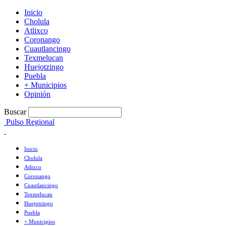
Inicio
Cholula
Atlixco
Coronango
Cuautlancingo
Texmelucan
Huejotzingo
Puebla
+ Municipios
Opinión
Buscar
Pulso Regional
Inicio
Cholula
Atlixco
Coronango
Cuautlancingo
Texmelucan
Huejotzingo
Puebla
+ Municipios