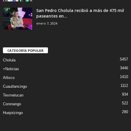
San Pedro Cholula recibió a más de 475 mil
paseantes en...
enero 7, 2024
CATEGORÍA POPULAR
5457
Cholula
3446
+Noticias
1410
Atlixco
1112
Cuautlancingo
934
Texmelucan
522
Coronango
280
Huejotzingo