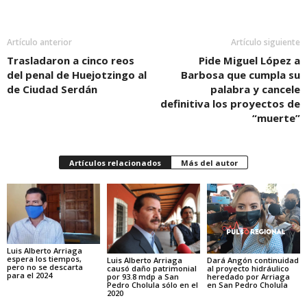
Artículo anterior
Artículo siguiente
Trasladaron a cinco reos
Pide Miguel López a
del penal de Huejotzingo al
Barbosa que cumpla su
de Ciudad Serdán
palabra y cancele
definitiva los proyectos de
“muerte”
Artículos relacionados
Más del autor
Luis Alberto Arriaga
espera los tiempos,
Luis Alberto Arriaga
Dará Angón continuidad
pero no se descarta
causó daño patrimonial
al proyecto hidráulico
para el 2024
por 93.8 mdp a San
heredado por Arriaga
Pedro Cholula sólo en el
en San Pedro Cholula
2020