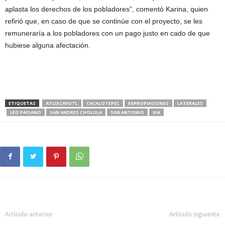
aplasta los derechos de los pobladores”, comentó Karina, quien
refirió que, en caso de que se continúe con el proyecto, se les
remuneraría a los pobladores con un pago justo en cado de que
hubiese alguna afectación.
ETIQUETAS
ATLIXCAYOTL
CACALOTEPEC
EXPROPIACIONES
LATERALES
LEO PAISANO
SAN ANDRES CHOLULA
SAN ANTONIO
VIA
Artículo anterior
Artículo siguiente