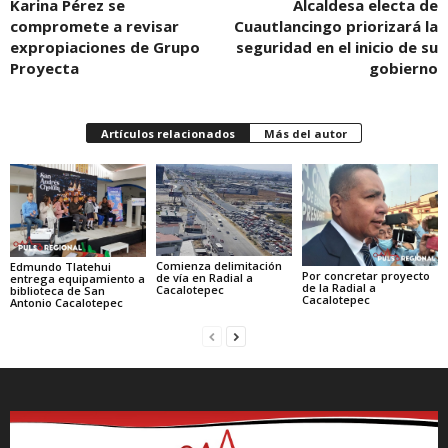
Karina Pérez se
Alcaldesa electa de
compromete a revisar
Cuautlancingo priorizará la
expropiaciones de Grupo
seguridad en el inicio de su
Proyecta
gobierno
Artículos relacionados
Más del autor
Comienza delimitación
Edmundo Tlatehui
Por concretar proyecto
de vía en Radial a
entrega equipamiento a
de la Radial a
Cacalotepec
biblioteca de San
Cacalotepec
Antonio Cacalotepec