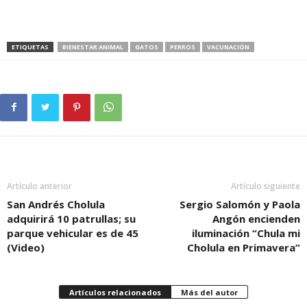
ETIQUETAS
BIENESTAR ANIMAL
GATOS
PERROS
VACUNACIÓN
Artículo anterior
Artículo siguiente
San Andrés Cholula
Sergio Salomón y Paola
adquirirá 10 patrullas; su
Angón encienden
parque vehicular es de 45
iluminación “Chula mi
(Video)
Cholula en Primavera”
Artículos relacionados
Más del autor