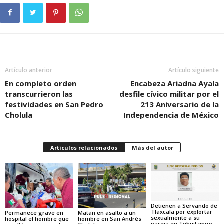
Artículo anterior
Artículo siguiente
En completo orden
Encabeza Ariadna Ayala
transcurrieron las
desfile cívico militar por el
festividades en San Pedro
213 Aniversario de la
Cholula
Independencia de México
Artículos relacionados
Más del autor
Detienen a Servando de
Tlaxcala por explortar
Permanece grave en
Matan en asalto a un
sexualmente a su
hospital el hombre que
hombre en San Andrés
pareja en Tehuitzingo