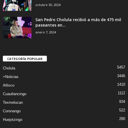
octubre 30, 2024
San Pedro Cholula recibió a más de 475 mil
paseantes en...
enero 7, 2024
CATEGORÍA POPULAR
5457
Cholula
3446
+Noticias
1410
Atlixco
1112
Cuautlancingo
934
Texmelucan
522
Coronango
280
Huejotzingo