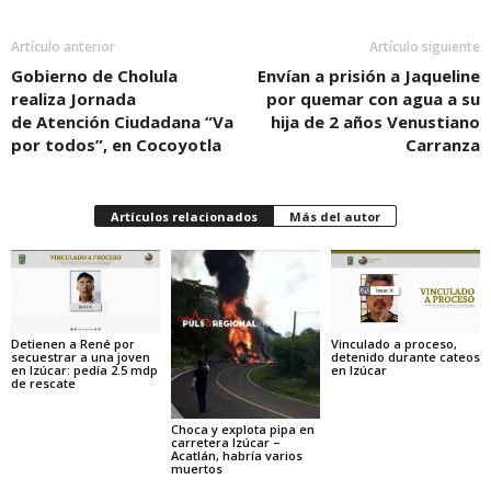
Artículo anterior
Artículo siguiente
Gobierno de Cholula
Envían a prisión a Jaqueline
realiza Jornada
por quemar con agua a su
de Atención Ciudadana “Va
hija de 2 años Venustiano
por todos”, en Cocoyotla
Carranza
Artículos relacionados
Más del autor
Detienen a René por
Vinculado a proceso,
secuestrar a una joven
detenido durante cateos
en Izúcar: pedía 2.5 mdp
en Izúcar
de rescate
Choca y explota pipa en
carretera Izúcar –
Acatlán, habría varios
muertos