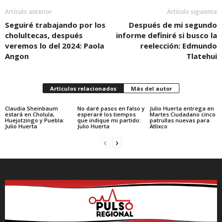
Artículo anterior
Artículo siguiente
Seguiré trabajando por los
Después de mi segundo
cholultecas, después
informe definiré si busco la
veremos lo del 2024: Paola
reelección: Edmundo
Angon
Tlatehui
Artículos relacionados
Más del autor
Claudia Sheinbaum
No daré pasos en falso y
Julio Huerta entrega en
estará en Cholula,
esperaré los tiempos
Martes Ciudadano cinco
Huejotzingo y Puebla:
que indique mi partido:
patrullas nuevas para
Julio Huerta
Julio Huerta
Atlixco