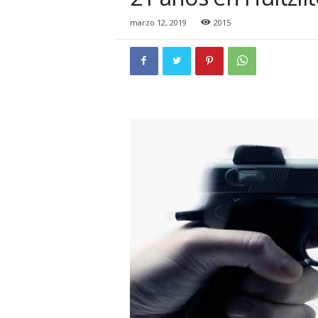
i
o
marzo 12, 2019
2015
n
a
l