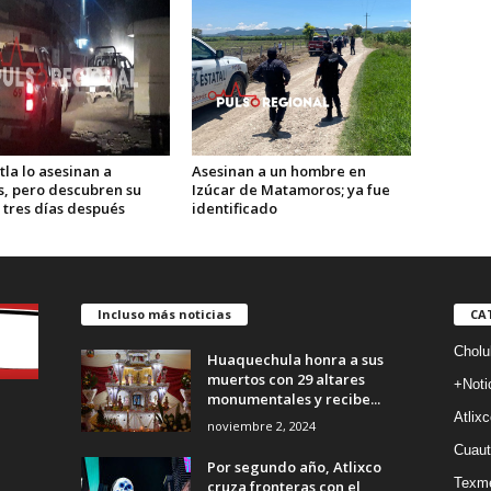
tla lo asesinan a
Asesinan a un hombre en
s, pero descubren su
Izúcar de Matamoros; ya fue
 tres días después
identificado
Incluso más noticias
CA
Cholu
Huaquechula honra a sus
muertos con 29 altares
+Noti
monumentales y recibe...
Atlixc
noviembre 2, 2024
Cuaut
Por segundo año, Atlixco
Texm
cruza fronteras con el