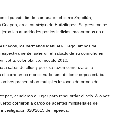
s el pasado fin de semana en el cerro Zapotlán,
a Coapan, en el municipio de Huitziltepec. Se presume se
ujeron las autoridades por los indicios encontrados en el
sesinados, los hermanos Manuel y Diego, ambos de
respectivamente, salieron el sábado de su domicilio en
n, Jetta, color blanco, modelo 2010.
vió a saber de ellos y por esa razón comenzaron a
en el cerro antes mencionado, uno de los cuerpos estaba
ior, ambos presentaban múltiples lesiones de armas de
tepec, acudieron al lugar para resguardar el sitio. A la vez
cuerpo corrieron a cargo de agentes ministeriales de
e investigación 828/2019 de Tepeaca.