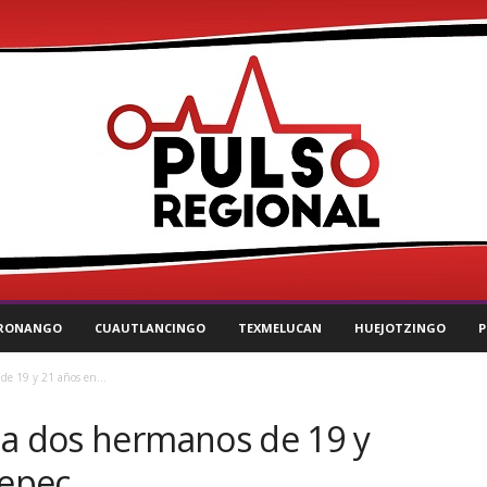
RONANGO
CUAUTLANCINGO
TEXMELUCAN
HUEJOTZINGO
P
de 19 y 21 años en...
 a dos hermanos de 19 y
tepec