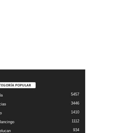
TEGORÍA POPULAR
5457
la
3446
cias
1410
o
1112
lancingo
934
elucan