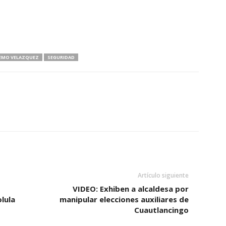
EMO VELAZQUEZ
SEGURIDAD
Artículo siguiente
VIDEO: Exhiben a alcaldesa por
lula
manipular elecciones auxiliares de
Cuautlancingo