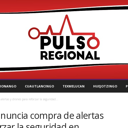
RONANGO
CUAUTLANCINGO
TEXMELUCAN
HUEJOTZINGO
P
rtas y drones para reforzar la seguridad...
nuncia compra de alertas
rzar la seguridad en