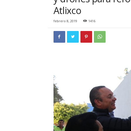
i
Atlixco
o
n
a
febrero 8, 2019
1416
l