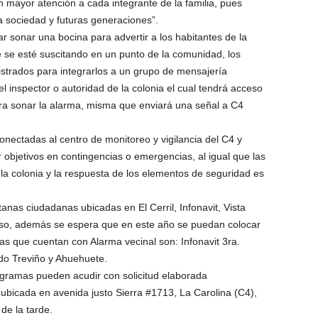
 mayor atención a cada integrante de la familia, pues
sociedad y futuras generaciones”.
r sonar una bocina para advertir a los habitantes de la
se esté suscitando en un punto de la comunidad, los
istrados para integrarlos a un grupo de mensajería
l inspector o autoridad de la colonia el cual tendrá acceso
ara sonar la alarma, misma que enviará una señal a C4
nectadas al centro de monitoreo y vigilancia del C4 y
ar objetivos en contingencias o emergencias, al igual que las
 la colonia y la respuesta de los elementos de seguridad es
nas ciudadanas ubicadas en El Cerril, Infonavit, Vista
nso, además se espera que en este año se puedan colocar
ias que cuentan con Alarma vecinal son: Infonavit 3ra.
rdo Treviño y Ahuehuete.
ogramas pueden acudir con solicitud elaborada
 ubicada en avenida justo Sierra #1713, La Carolina (C4),
de la tarde.