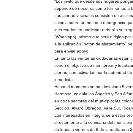
“Los invito que desde sus hogares pongan
depende de nosotros como formemos a la 
Las alertas vecinales consisten en acciona
colonia sobre un hecho o emergencia que 
interesados en participar deberán ser reg
(Whastapp), mismo que será dirigido por e
a la aplicación “botón de alertamiento” p
para enviar apoyo.
En tanto las ventanas ciudadanas están co
tienen el objetivo de monitorear y localiz
alertas, son activadas por la autoridad de
inmediata.
Hasta el momento se han instalado 5 venta
Hermosa, colonia los Ángeles y San Alfo
en otros sectores del municipio; las colon
Sección, Álvaro Obregón, Valle Sur, Rica
Los interesados en integrarse a estos pr
directamente a la comisaria del municipio
de lunes a viernes de 8 de la mañana a 3 