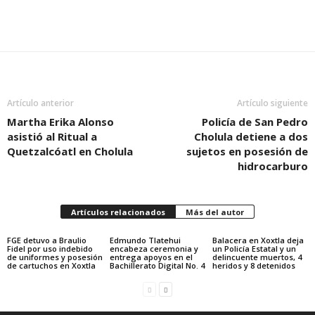
Artículo anterior
Artículo siguiente
Martha Erika Alonso
Policía de San Pedro
asistió al Ritual a
Cholula detiene a dos
Quetzalcóatl en Cholula
sujetos en posesión de
hidrocarburo
Artículos relacionados
Más del autor
FGE detuvo a Braulio
Edmundo Tlatehui
Balacera en Xoxtla deja
Fidel por uso indebido
encabeza ceremonia y
un Policía Estatal y un
de uniformes y posesión
entrega apoyos en el
delincuente muertos, 4
de cartuchos en Xoxtla
Bachillerato Digital No. 4
heridos y 8 detenidos