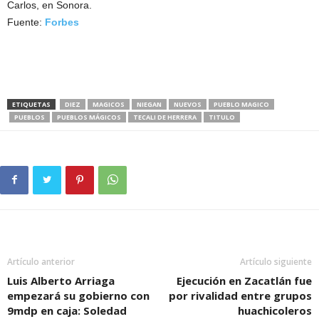
Carlos, en Sonora.
Fuente:
Forbes
ETIQUETAS
DIEZ
MAGICOS
NIEGAN
NUEVOS
PUEBLO MAGICO
PUEBLOS
PUEBLOS MÁGICOS
TECALI DE HERRERA
TITULO
Artículo anterior
Artículo siguiente
Luis Alberto Arriaga
Ejecución en Zacatlán fue
empezará su gobierno con
por rivalidad entre grupos
9mdp en caja: Soledad
huachicoleros