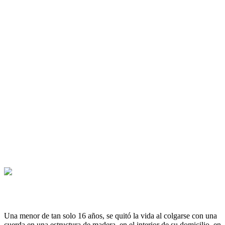
Una menor de tan solo 16 años, se quitó la vida al colgarse con una
cuerda en una estructura de madera, en el interior de su domicilio, en