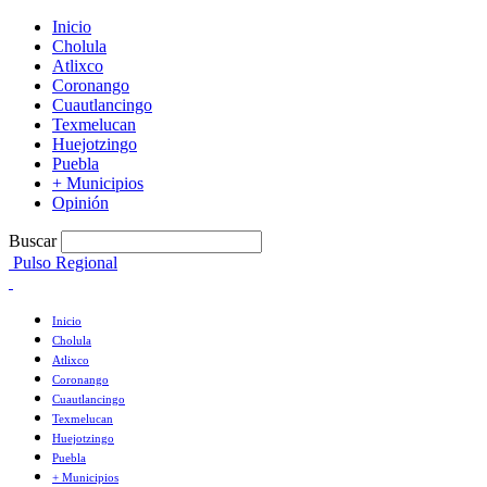
Inicio
Cholula
Atlixco
Coronango
Cuautlancingo
Texmelucan
Huejotzingo
Puebla
+ Municipios
Opinión
Buscar
Pulso Regional
Inicio
Cholula
Atlixco
Coronango
Cuautlancingo
Texmelucan
Huejotzingo
Puebla
+ Municipios