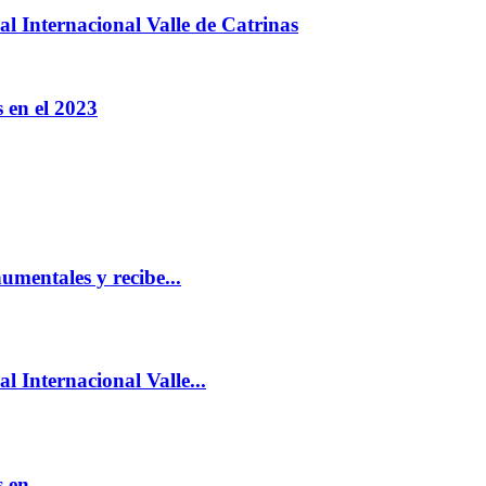
al Internacional Valle de Catrinas
 en el 2023
mentales y recibe...
l Internacional Valle...
 en...