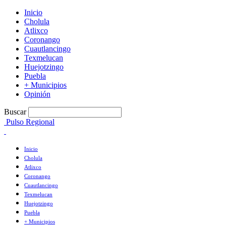
Inicio
Cholula
Atlixco
Coronango
Cuautlancingo
Texmelucan
Huejotzingo
Puebla
+ Municipios
Opinión
Buscar
Pulso Regional
Inicio
Cholula
Atlixco
Coronango
Cuautlancingo
Texmelucan
Huejotzingo
Puebla
+ Municipios