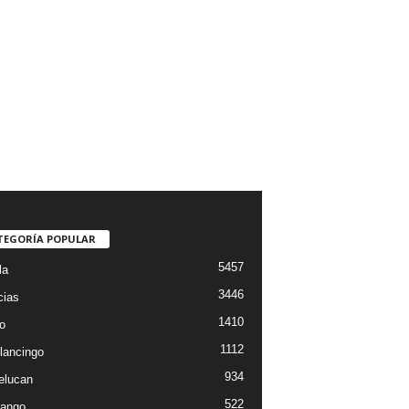
TEGORÍA POPULAR
5457
la
3446
cias
1410
o
1112
lancingo
934
elucan
522
ango