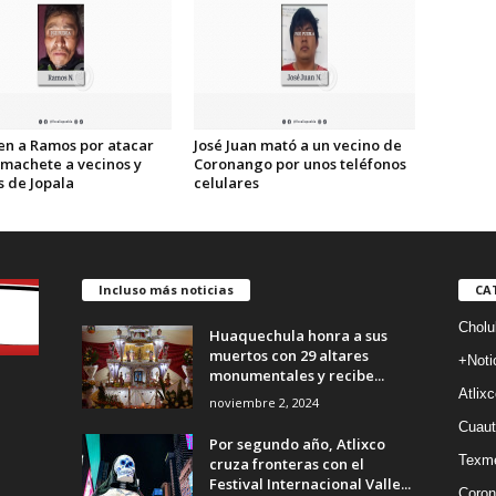
en a Ramos por atacar
José Juan mató a un vecino de
 machete a vecinos y
Coronango por unos teléfonos
s de Jopala
celulares
Incluso más noticias
CA
Cholu
Huaquechula honra a sus
muertos con 29 altares
+Noti
monumentales y recibe...
Atlixc
noviembre 2, 2024
Cuaut
Por segundo año, Atlixco
Texm
cruza fronteras con el
Festival Internacional Valle...
Coron