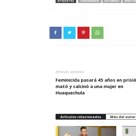
ETIQUETAS
CORONANGO
DETENIDO
NARCO
Artículo anterior
Feminicida pasará 45 años en pris
mató y calcinó a una mujer en
Huaquechula
Artículos relacionados
Más del autor