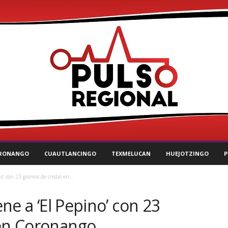
RONANGO
CUAUTLANCINGO
TEXMELUCAN
HUEJOTZINGO
P
no’ con 23 gramos de cristal en...
ene a ‘El Pepino’ con 23
 en Coronango