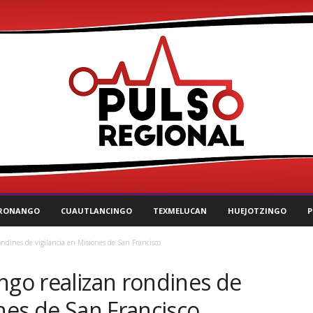
RONANGO
CUAUTLANCINGO
TEXMELUCAN
HUEJOTZINGO
P
ondines de vigilancia en Misiones de San Francisco
ngo realizan rondines de
ones de San Francisco