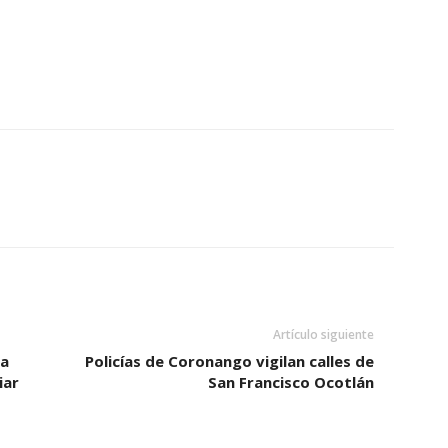
Artículo siguiente
 a
Policías de Coronango vigilan calles de
iar
San Francisco Ocotlán