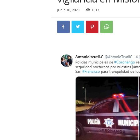
i
o
junio 10, 2020
1617
n
a
l