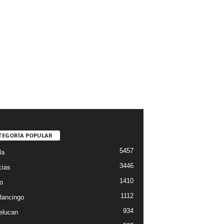
TEGORÍA POPULAR
5457
la
3446
cias
1410
o
1112
lancingo
934
elucan