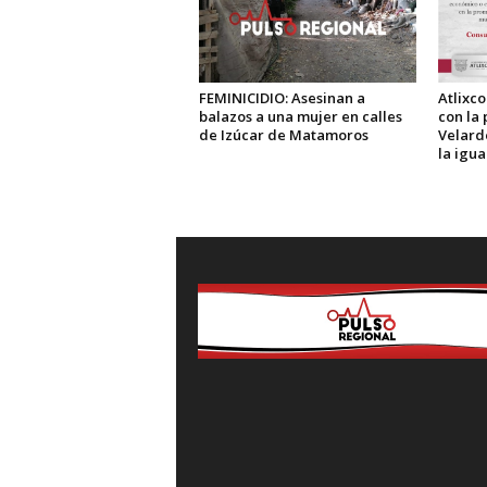
FEMINICIDIO: Asesinan a
Atlixc
balazos a una mujer en calles
con la 
de Izúcar de Matamoros
Velarde
la igu