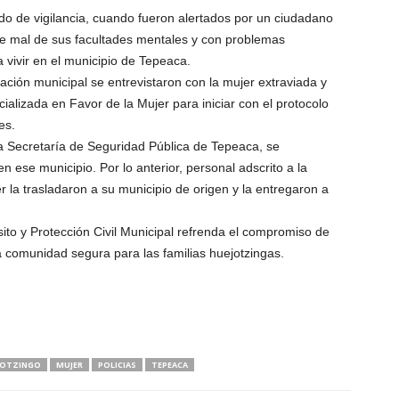
ido de vigilancia, cuando fueron alertados por un ciudadano
te mal de sus facultades mentales y con problemas
 vivir en el municipio de Tepeaca.
ración municipal se entrevistaron con la mujer extraviada y
ializada en Favor de la Mujer para iniciar con el protocolo
es.
la Secretaría de Seguridad Pública de Tepeaca, se
n ese municipio. Por lo anterior, personal adscrito a la
 la trasladaron a su municipio de origen y la entregaron a
ito y Protección Civil Municipal refrenda el compromiso de
a comunidad segura para las familias huejotzingas.
JOTZINGO
MUJER
POLICIAS
TEPEACA