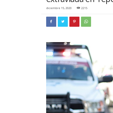
i
o
diciembre 15, 2020
2215
n
a
l