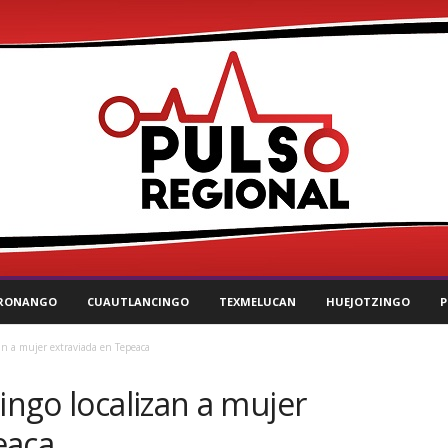
RONANGO
CUAUTLANCINGO
TEXMELUCAN
HUEJOTZINGO
P
zan a mujer extraviada en Tepeaca
ingo localizan a mujer
eaca