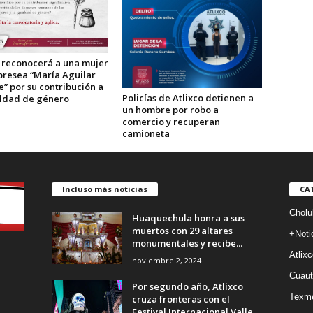
o reconocerá a una mujer
presea “María Aguilar
” por su contribución a
Policías de Atlixco detienen a
aldad de género
un hombre por robo a
comercio y recuperan
camioneta
Incluso más noticias
CA
Cholu
Huaquechula honra a sus
muertos con 29 altares
+Noti
monumentales y recibe...
Atlixc
noviembre 2, 2024
Cuaut
Por segundo año, Atlixco
Texm
cruza fronteras con el
Festival Internacional Valle...