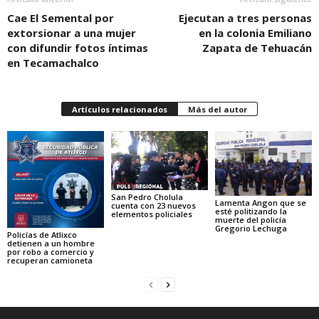
Cae El Semental por
Ejecutan a tres personas
extorsionar a una mujer
en la colonia Emiliano
con difundir fotos íntimas
Zapata de Tehuacán
en Tecamachalco
Artículos relacionados
Más del autor
San Pedro Cholula
Lamenta Angon que se
cuenta con 23 nuevos
esté politizando la
elementos policiales
muerte del policía
Gregorio Lechuga
Policías de Atlixco
detienen a un hombre
por robo a comercio y
recuperan camioneta