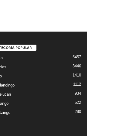
TEGORÍA POPULAR
5457
la
3446
cias
1410
o
1112
lancingo
934
elucan
522
ango
280
tzingo