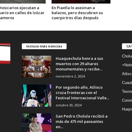
tosicarios ejecutan a
En Piaxtla lo asesinan a
ario en calles de Izúcar
balazos, pero descubren su
tamoros
cuerpo tres días después
Incluso más noticias
CA
Cholu
Huaquechula honra a sus
muertos con 29 altares
+Noti
monumentales y recibe...
Atlixc
noviembre 2, 2024
Cuaut
Por segundo año, Atlixco
Texm
cruza fronteras con el
Festival Internacional Valle...
Coron
octubre 30, 2024
Huejo
San Pedro Cholula recibió a
más de 475 mil paseantes
en...