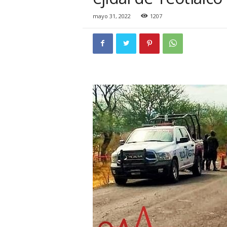
i
o
mayo 31, 2022
1207
n
a
l