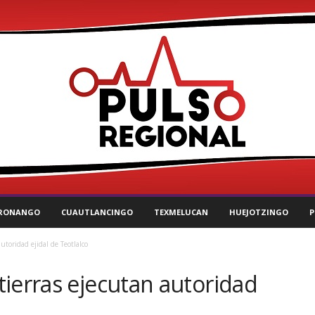
RONANGO
CUAUTLANCINGO
TEXMELUCAN
HUEJOTZINGO
P
utoridad ejidal de Teotlalco
ierras ejecutan autoridad